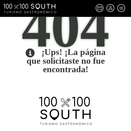
404
person_outline
mail_outline
menu
¡Ups! ¡La página
que solicitaste no fue
encontrada!